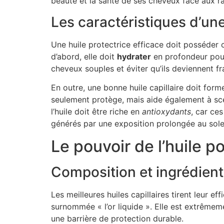
beauté et la santé de ses cheveux face aux ra
Les caractéristiques d’une
Une huile protectrice efficace doit posséder c
d’abord, elle doit
hydrater
en profondeur pour
cheveux souples et éviter qu’ils deviennent fra
En outre, une bonne huile capillaire doit for
seulement protège, mais aide également à scelle
l’huile doit être riche en
antioxydants
, car ces
générés par une exposition prolongée au solei
Le pouvoir de l’huile p
Composition et ingrédient
Les meilleures huiles capillaires tirent leur e
surnommée « l’or liquide ». Elle est extrêmemen
une barrière de protection durable.