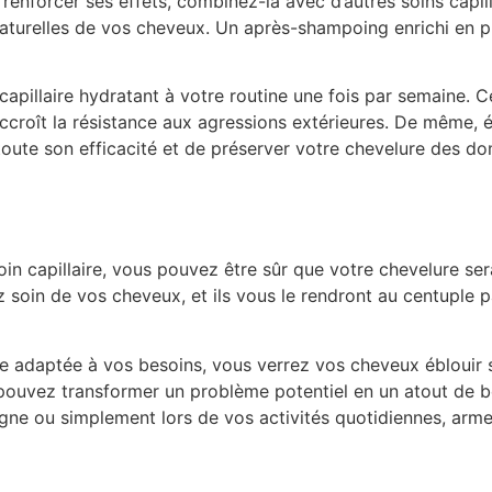
our renforcer ses effets, combinez-la avec d’autres soins cap
naturelles de vos cheveux. Un après-shampoing enrichi en pr
apillaire hydratant à votre routine une fois par semaine. 
accroît la résistance aux agressions extérieures. De même, é
 toute son efficacité et de préserver votre chevelure des 
soin capillaire, vous pouvez être sûr que votre chevelure 
z soin de vos cheveux, et ils vous le rendront au centuple pa
ile adaptée à vos besoins, vous verrez vos cheveux éblouir 
s pouvez transformer un problème potentiel en un atout de b
gne ou simplement lors de vos activités quotidiennes, arm