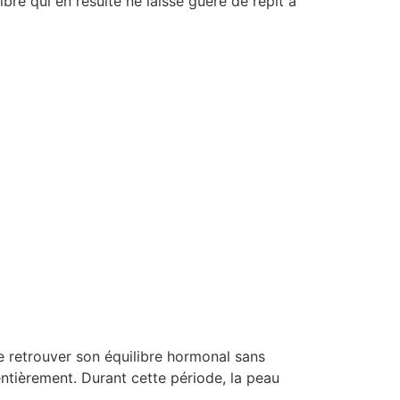
bre qui en résulte ne laisse guère de répit à
de retrouver son équilibre hormonal sans
 entièrement. Durant cette période, la peau