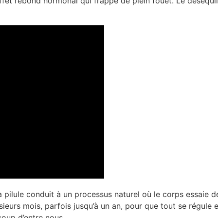
ffet rebond hormonal qui frappe de plein fouet. Le déséquili
la pilule conduit à un processus naturel où le corps essaie 
lusieurs mois, parfois jusqu’à un an, pour que tout se régule
oup d’entre nous.