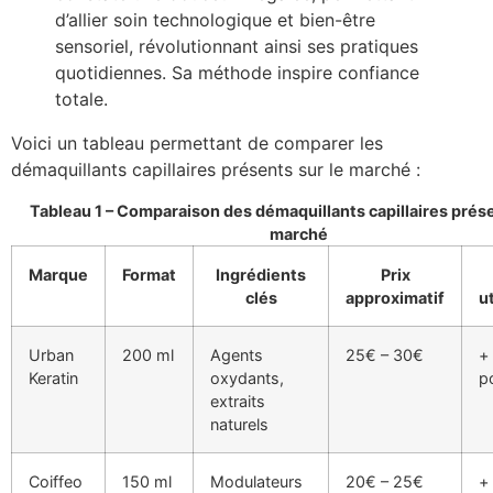
d’allier soin technologique et bien-être
sensoriel, révolutionnant ainsi ses pratiques
quotidiennes. Sa méthode inspire confiance
totale.
Voici un tableau permettant de comparer les
démaquillants capillaires présents sur le marché :
Tableau 1 – Comparaison des démaquillants capillaires prése
marché
Marque
Format
Ingrédients
Prix
clés
approximatif
u
Urban
200 ml
Agents
25€ – 30€
+ 
Keratin
oxydants,
po
extraits
naturels
Coiffeo
150 ml
Modulateurs
20€ – 25€
+