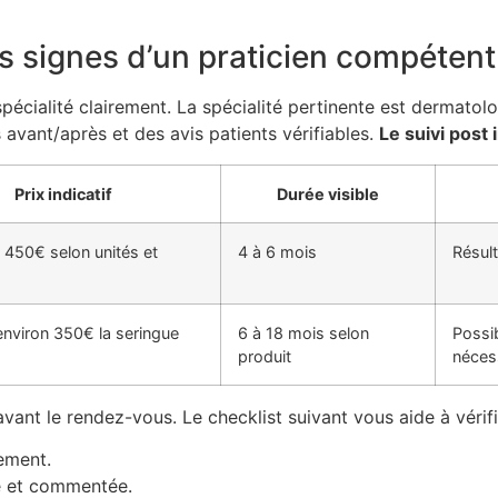
les signes d’un praticien compétent
spécialité clairement. La spécialité pertinente est dermatol
avant/après et des avis patients vérifiables.
Le suivi post 
Prix indicatif
Durée visible
 450€ selon unités et
4 à 6 mois
Résult
’environ 350€ la seringue
6 à 18 mois selon
Possib
produit
néces
avant le rendez-vous. Le checklist suivant vous aide à vérifi
rement.
e et commentée.