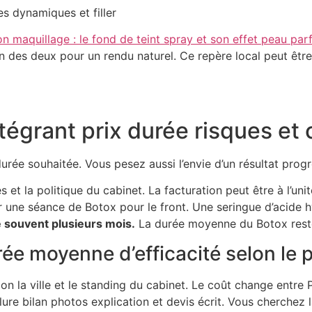
es dynamiques et filler
on maquillage : le fond de teint spray et son effet peau parf
ion des deux pour un rendu naturel. Ce repère local peut êtr
tégrant prix durée risques et 
urée souhaitée. Vous pesez aussi l’envie d’un résultat prog
 et la politique du cabinet. La facturation peut être à l’unit
r une séance de Botox pour le front. Une seringue d’acid
souvent plusieurs mois.
La durée moyenne du Botox reste p
urée moyenne d’efficacité selon le 
n la ville et le standing du cabinet. Le coût change entre P
clure bilan photos explication et devis écrit. Vous cherchez 