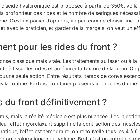
 d’acide hyaluronique est proposée à partir de 350€, voilà p
, la profondeur des rides et le nombre de seringues nécessai
che. C’est un panier d’options, un peu comme choisir une rob
 avec le praticien, et garder de la marge si on veut un effe
ment pour les rides du front ?
ponse classique mais vraie. Les traitements au laser ou à la
de à lisser les rides et améliorer la texture de la peau. On 
 qu’une seule action. Entre résultats, temps de convalescence
ans la routine. Parfois, combiner plusieurs approches donne 
 du front définitivement ?
mis, mais la réalité médicale est plus nuancée. Les injectio
 leur effet myorelaxant supprime la contraction des muscle
pratique, l’effet est temporaire, on renouvelle tous les 4 à 6
n ou hyaluronique pour volume. Bref, c’est un entretien, pa